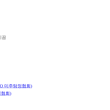
이끔
IO 미주탐정협회)
정협회)