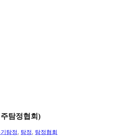
 미주탐정협회)
순기탐정
,
탐정
,
탐정협회