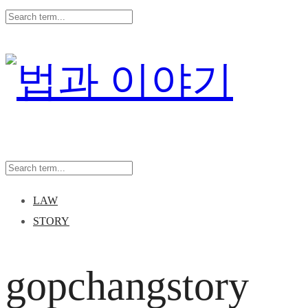
LAW
STORY
gopchangstory