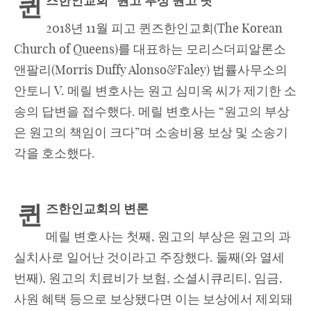
퀸
즈한인교회
“원고 부상 원고 탓”
2018년 11월 피고 퀸즈한인교회(The Korean
Church of Queens)를 대표하는 모리스더피알론소
앤팔리(Morris Duffy Alonso&Faley) 법률사무소의
안토니 V. 메릴 변호사는 원고 심미옥 씨가 제기한 소
송의 답변을 접수했다. 메릴 변호사는 “원고의 부상
은 원고의 책임이 크다”며 소송비용 보상 및 소송기
각을 호소했다.
퀸
즈한인교회의 변론
메릴 변호사는 첫째, 원고의 부상은 원고의 과
실치사로 일어난 것이라고 주장했다. 둘째(와 열세
번째), 원고의 치료비가 보험, 소셜시큐리티, 임금,
사원 혜택 등으로 보상됐다면 이는 보상에서 제외돼