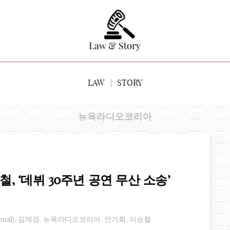
LAW
STORY
뉴욕라디오코리아
 ‘데뷔 30주년 공연 무산 소송’
nal)
,
김재경
,
뉴욕라디오코리아
,
안가희
,
이승철