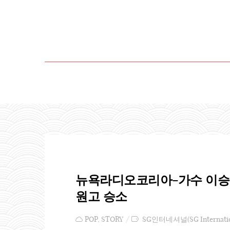
뉴욕라디오코리아-가수 이승철,
원고 승소
POP
,
STORY
SG인터네셔널(SG Internatio