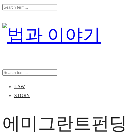
LAW
STORY
에미그란트펀딩