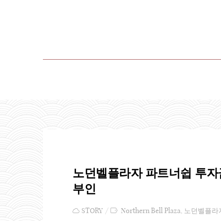
노던벨플라자 파트너쉽 투자금
부인
STORY
Northern Bell Plaza
,
노던벨플라