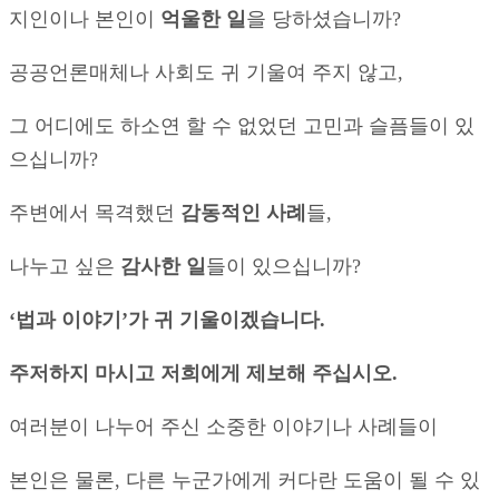
지인이나 본인이
억울한
일
을 당하셨습니까?
공공언론매체나 사회도 귀 기울여 주지 않고,
그 어디에도 하소연 할 수 없었던 고민과 슬픔들이 있
으십니까?
주변에서 목격했던
감동적인
사례
들,
나누고 싶은
감사한
일
들이 있으십니까?
‘
법과
이야기
’
가
귀
기울이겠습니다
.
주저하지
마시고
저희에게
제보해
주십시오
.
여러분이 나누어 주신 소중한 이야기나 사례들이
본인은 물론, 다른 누군가에게 커다란 도움이 될 수 있